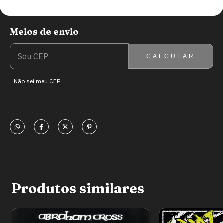
Meios de envio
ENTREGAS PARA O CEP:
ALTERAR CEP
CALCULAR
Não sei meu CEP
Produtos similares