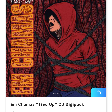
1
/
3
Em Chamas "Tied Up" CD Digipack