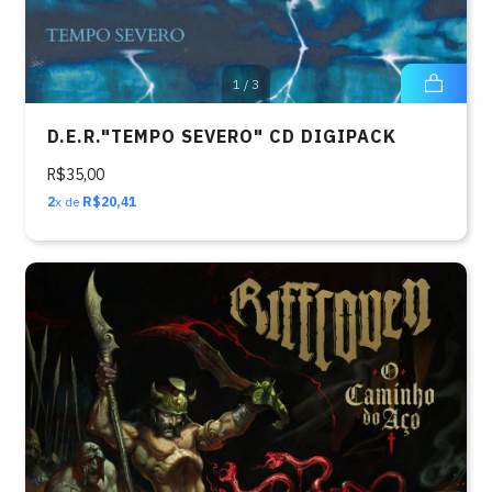
1
/
3
D.E.R."TEMPO SEVERO" CD DIGIPACK
R$35,00
2
x de
R$20,41