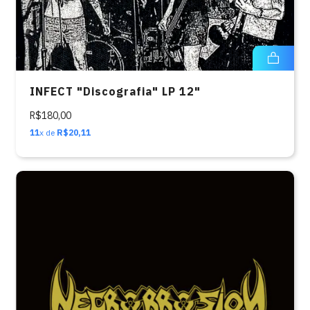
1
/
2
INFECT "Discografia" LP 12"
R$180,00
11
x de
R$20,11