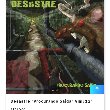
1
/
3
Desastre "Procurando Saída" Vinil 12"
R$160,00