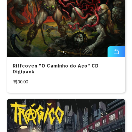
1
/
2
Riffcoven "O Caminho do Aço" CD
Digipack
R$30,00