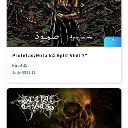
1
/
2
Proletas/Rota 54 Split Vinil 7"
R$50,00
2
x de
R$29,16