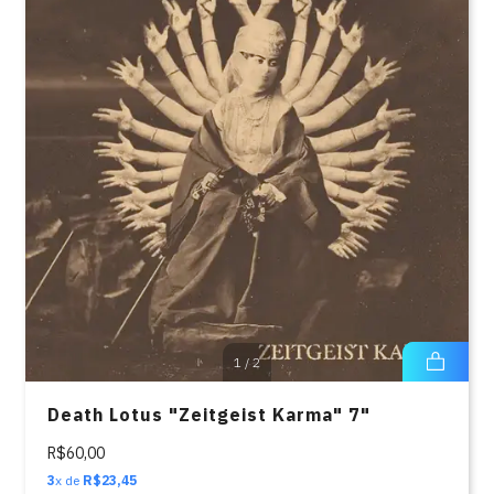
1
/
2
Death Lotus "Zeitgeist Karma" 7"
R$60,00
3
x de
R$23,45