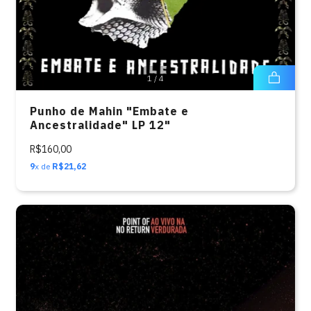
1
/
4
Punho de Mahin "Embate e
Ancestralidade" LP 12"
R$160,00
9
x de
R$21,62