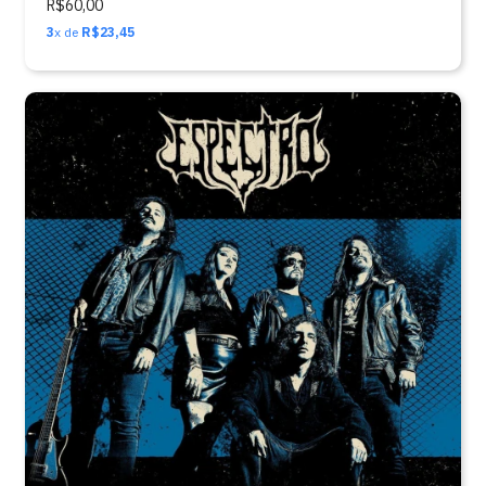
R$60,00
3
x de
R$23,45