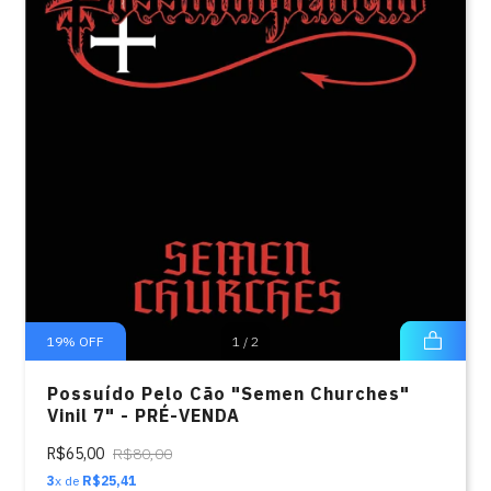
19
%
OFF
1
/
2
Possuído Pelo Cão "Semen Churches"
Vinil 7" - PRÉ-VENDA
R$65,00
R$80,00
3
x de
R$25,41