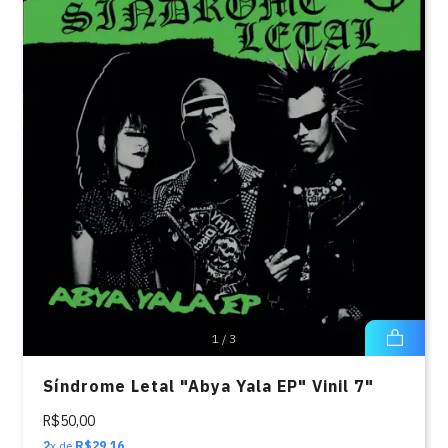
1
/
3
Síndrome Letal "Abya Yala EP" Vinil 7"
R$50,00
2
x de
R$29,16