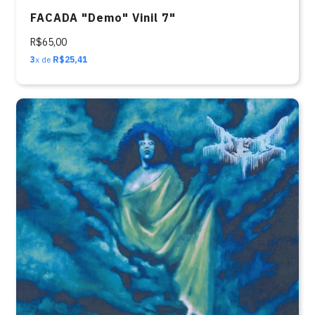
FACADA "Demo" Vinil 7"
R$65,00
3
x de
R$25,41