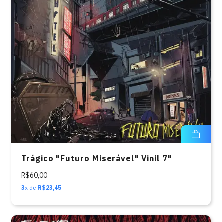
1
/
3
Trágico "Futuro Miserável" Vinil 7"
R$60,00
3
x de
R$23,45