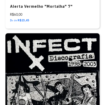
Alerta Vermelho "Mortalha" 7"
R$60,00
3
x de
R$23,45