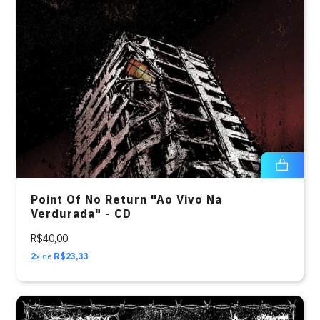
Point Of No Return "Ao Vivo Na
Verdurada" - CD
R$40,00
2
x de
R$23,33