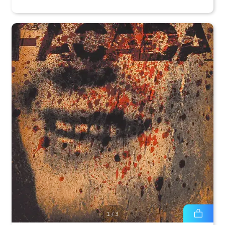
1
/
3