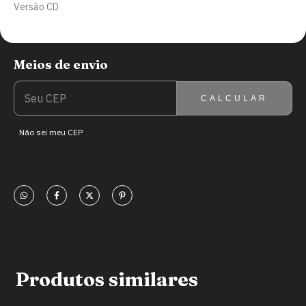
Versão CD
Meios de envio
ENTREGAS PARA O CEP:
ALTERAR CEP
CALCULAR
Não sei meu CEP
Produtos similares