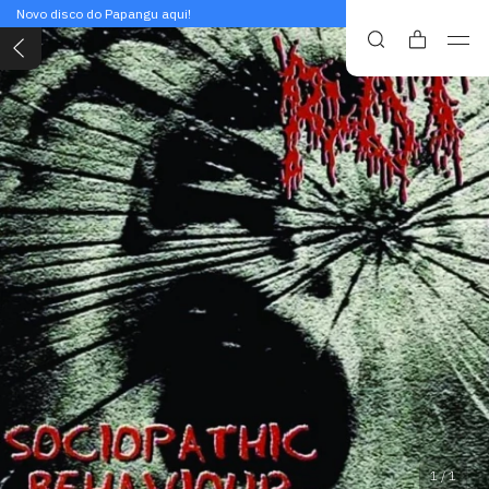
Novo disco do Papangu aqui!
1
/
1