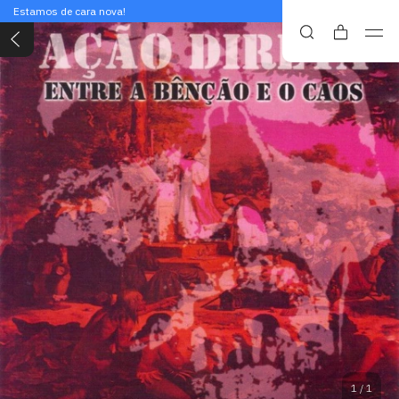
Estamos de cara nova!
1
/
1