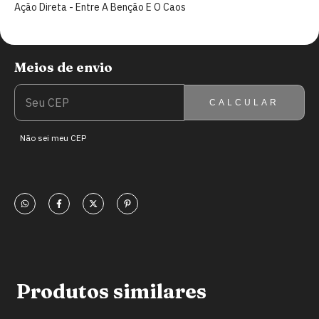
Ação Direta - Entre A Benção E O Caos
Meios de envio
ENTREGAS PARA O CEP:
ALTERAR CEP
CALCULAR
Não sei meu CEP
Produtos similares